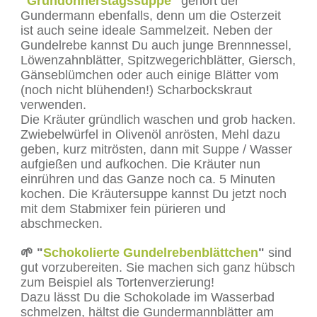
"
Gründonnerstagssuppe
"
gehört der
Gundermann ebenfalls, denn um die Osterzeit
ist auch seine ideale Sammelzeit. Neben der
Gundelrebe kannst Du auch junge Brennnessel,
Löwenzahnblätter, Spitzwegerichblätter, Giersch,
Gänseblümchen oder auch einige Blätter vom
(noch nicht blühenden!) Scharbockskraut
verwenden.
Die Kräuter gründlich waschen und grob hacken.
Zwiebelwürfel in Olivenöl anrösten, Mehl dazu
geben, kurz mitrösten, dann mit Suppe / Wasser
aufgießen und aufkochen. Die Kräuter nun
einrühren und das Ganze noch ca. 5 Minuten
kochen. Die Kräutersuppe kannst Du jetzt noch
mit dem Stabmixer fein pürieren und
abschmecken.
🌱 "
Schokolierte Gundelrebenblättchen
"
sind
gut vorzubereiten. Sie machen sich ganz hübsch
zum Beispiel als Tortenverzierung!
Dazu lässt Du die Schokolade im Wasserbad
schmelzen, hältst die Gundermannblätter am