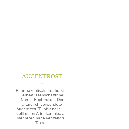
AUGENTROST
Pharmazeutisch: Euphrasiae
HerbaWissenschaftlicher
Name: Euphrasia L.Der
arzneilich verwendete
Augentrost "E. officinalis L.",
stellt einen Artenkomplex aus
mehreren nahe verwandten
Taxa
...