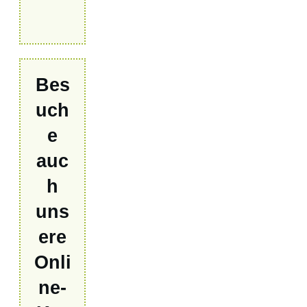
Bes
uch
e
auc
h
uns
ere
Onli
ne-