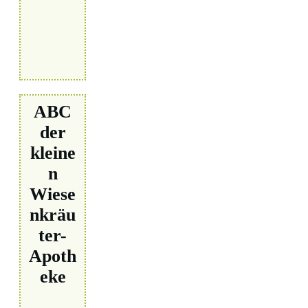
ABC
der
kleine
n
Wiese
nkräu
ter-
Apoth
eke