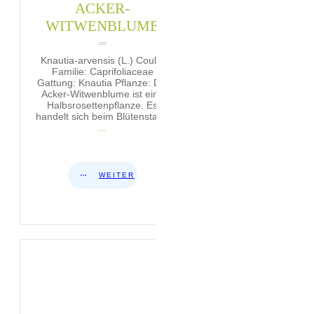
ACKER-
WITWENBLUME
Knautia-arvensis (L.) Coult
Familie: Caprifoliaceae
Gattung: Knautia Pflanze: Die
Acker-Witwenblume ist eine
Halbsrosettenpflanze. Es
handelt sich beim Blütenstand
...
WEITER