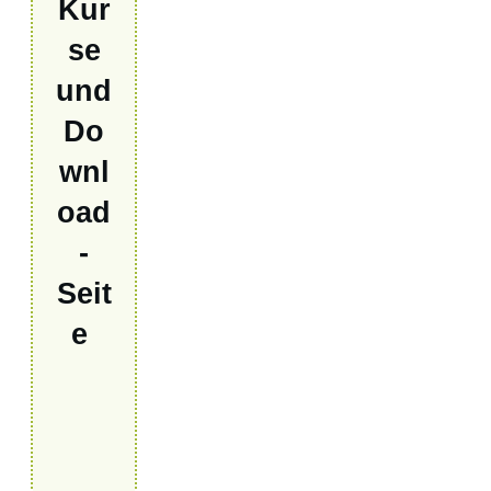
Kur
se
und
Do
wnl
oad
-
Seit
e