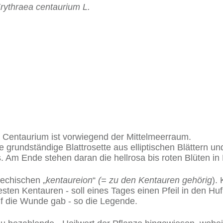
rythraea centaurium L.
g Centaurium ist vorwiegend der Mittelmeerraum.
e grund­ständige Blattrosette aus elliptischen Blättern u
us. Am Ende stehen daran die hellrosa bis roten Blüten i
iechischen „
kentaureion
“
(= zu den Kentauren gehörig
).
esten Kentauren - soll eines Tages einen Pfeil in den 
f die Wunde gab - so die Legende.