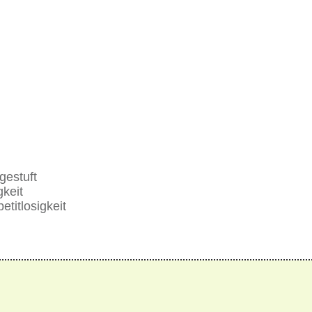
ngestuft
keit
titlosigkeit