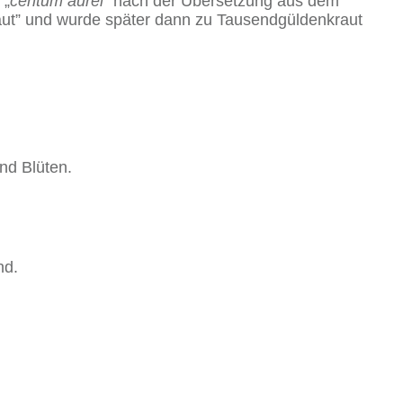
 „
centum aurei“
nach der Übersetzung aus dem
raut” und wurde später dann zu Tausendgüldenkraut
nd Blüten.
nd.