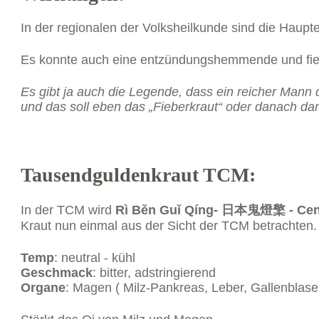
In der regionalen der Volksheilkunde sind die Haup
Es konnte auch eine entzündungshemmende und fi
Es gibt ja auch die Legende, dass ein reicher Mann
und das soll eben das „Fieberkraut“ oder danach d
Tausendguldenkraut TCM:
In der TCM wird
Rì Běn Guǐ Qíng-
日本鬼燈檠
- Ce
Kraut nun einmal aus der Sicht der TCM betrachten.
Temp
: neutral - kühl
Geschmack
: bitter, adstringierend
Organe
: Magen ( Milz-Pankreas, Leber, Gallenblase