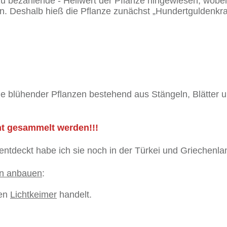
u bezahlende - Heilwert der Pflanze hingewiesen, wobei
en. Deshalb hieß die Pflanze zunächst „Hundertguldenk
le blühender Pflanzen bestehend aus Stängeln, Blätter u
cht gesammelt werden!!!
entdeckt habe ich sie noch in der Türkei und Griechenla
en anbauen
:
nen
Lichtkeimer
handelt.