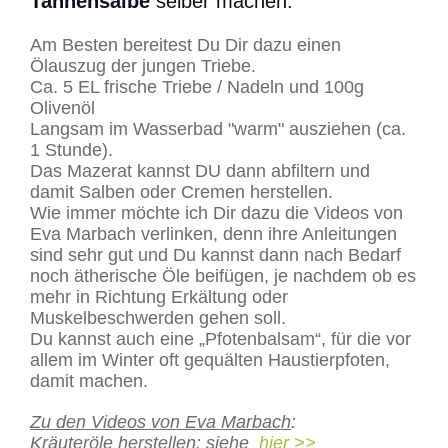
Tannensalbe
selber machen:
Am Besten bereitest Du Dir dazu einen
Ölauszug der jungen Triebe.
Ca. 5 EL frische Triebe / Nadeln und 100g
Olivenöl
Langsam im Wasserbad "warm" ausziehen (ca.
1 Stunde).
Das Mazerat kannst DU dann abfiltern und
damit Salben oder Cremen herstellen.
Wie immer möchte ich Dir dazu die Videos von
Eva Marbach verlinken, denn ihre Anleitungen
sind sehr gut und Du kannst dann nach Bedarf
noch ätherische Öle beifügen, je nachdem ob es
mehr in Richtung Erkältung oder
Muskelbeschwerden gehen soll.
Du kannst auch eine „Pfotenbalsam“, für die vor
allem im Winter oft gequälten Haustierpfoten,
Fichte
damit machen.
Zu den Videos von Eva Marbach
:
Kräuteröle herstellen: siehe
hier >>