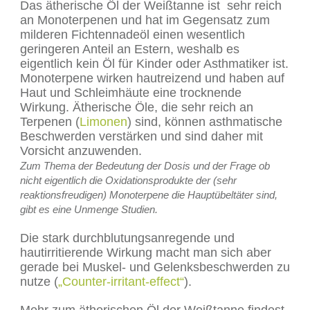
Das ätherische Öl der Weißtanne ist sehr reich
an Monoterpenen und hat im Gegensatz zum
milderen Fichtennadeöl einen wesentlich
geringeren Anteil an Estern, weshalb es
eigentlich kein Öl für Kinder oder Asthmatiker ist.
Monoterpene wirken hautreizend und haben auf
Haut und Schleimhäute eine trocknende
Wirkung. Ätherische Öle, die sehr reich an
Terpenen (
Limonen
) sind, können asthmatische
Beschwerden verstärken und sind daher mit
Vorsicht anzuwenden.
Zum Thema der Bedeutung der Dosis und der Frage ob
nicht eigentlich die Oxidationsprodukte der (sehr
reaktionsfreudigen) Monoterpene die Hauptübeltäter sind,
gibt es eine Unmenge Studien.
Die stark durchblutungsanregende und
hautirritierende Wirkung macht man sich aber
gerade bei Muskel- und Gelenksbeschwerden zu
nutze (
„Counter-irritant-effect“
).
Mehr zum ätherischen Öl der Weißtanne findest