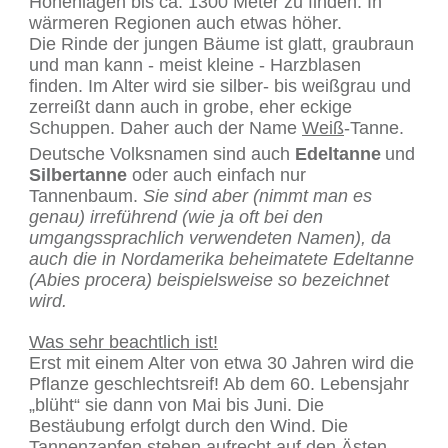
Höhenlagen bis ca. 1300 Meter zu finden. In
wärmeren Regionen auch etwas höher.
Die Rinde der jungen Bäume ist glatt, graubraun
und man kann - meist kleine - Harzblasen
finden. Im Alter wird sie silber- bis weißgrau und
zerreißt dann auch in grobe, eher eckige
Schuppen. Daher auch der Name
Weiß
-Tanne.
Deutsche Volksnamen sind auch
Edeltanne
und
Silbertanne
oder auch einfach nur
Tannenbaum.
Sie sind aber (nimmt man es
genau) irreführend (wie ja oft bei den
umgangssprachlich verwendeten Namen), da
auch die in Nordamerika beheimatete Edeltanne
(Abies procera) beispielsweise so bezeichnet
wird.
Was sehr beachtlich ist!
Erst mit einem Alter von etwa 30 Jahren wird die
Pflanze geschlechtsreif! Ab dem 60. Lebensjahr
„blüht“ sie dann von Mai bis Juni. Die
Bestäubung erfolgt durch den Wind. Die
Tannenzapfen stehen aufrecht auf den Ästen