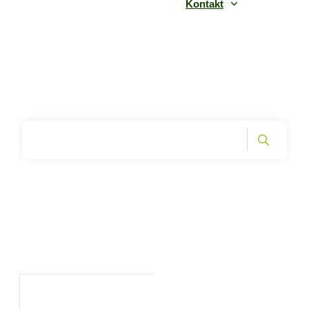
Kontakt
Home
|
Archives: Schmerz stillende