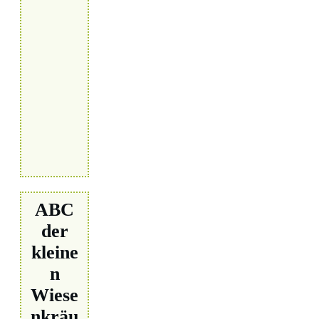
ABC
der
kleine
n
Wiese
nkräu