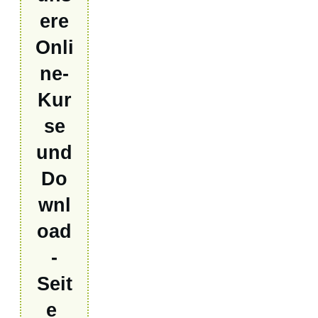
ere
Onli
ne-
Kur
se
und
Do
wnl
oad
-
Seit
e