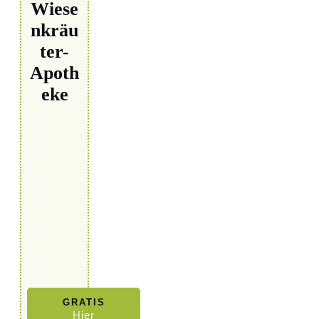
Wiese
nkräu
ter-
Apoth
eke
GRATIS
Hier