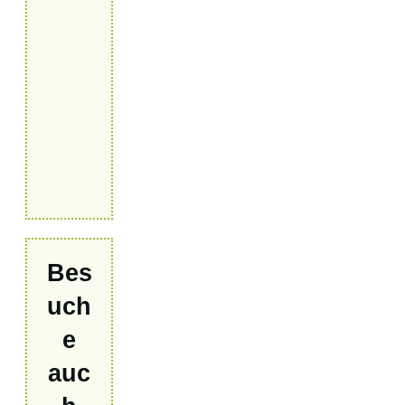
Bes
uch
e
auc