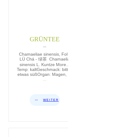
GRÜNTEE
Chamaeliae sinensis, Fol -
LÜ Chá - 绿茶 Chamaelia
sinensis L. Kuntze More...
Temp: kaltGeschmack: bitter,
etwas süßOrgan: Magen, H,
...
WEITER