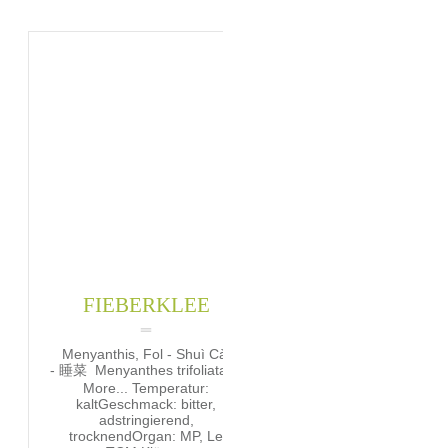
FIEBERKLEE
Menyanthis, Fol - Shuì Cài
- 睡菜 Menyanthes trifoliata L.
More... Temperatur:
kaltGeschmack: bitter,
adstringierend,
trocknendOrgan: MP, Le