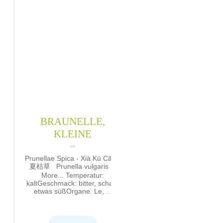
BRAUNELLE,
KLEINE
Prunellae Spica - Xià Kū Cǎo -
夏枯草 Prunella vulgaris L.
More... Temperatur:
kaltGeschmack: bitter, scharf,
etwas süßOrgane: Le,
...