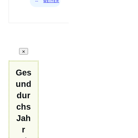
WEITER
Ges
und
dur
chs
Jah
r