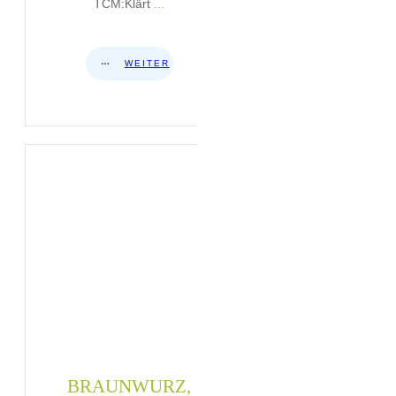
TCM:Klärt
...
WEITER
BRAUNWURZ,