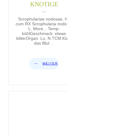
KNOTIGE
Scrophulariae nodosae, Hb
cum RX Scrophularia nodosa,
L. More... Temp:
kühlGeschmack: etwas
bitterOrgan: Lu, N TCM:Kühlt
das Blut
...
WEITER