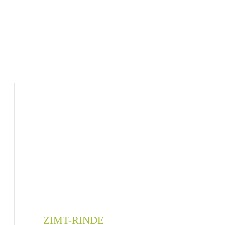
Archives: Scharfe – warme
ZIMT-RINDE