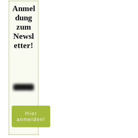
Anmel
dung
zum
Newsl
etter!
Hier
anmelden!