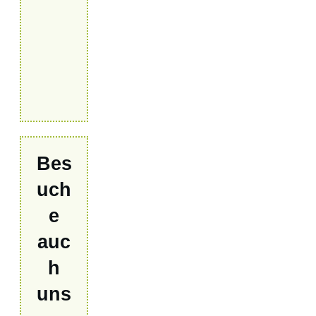
Bes
uch
e
auc
h
uns