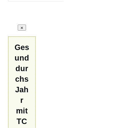
Ges
und
dur
chs
Jah
r
mit
TC