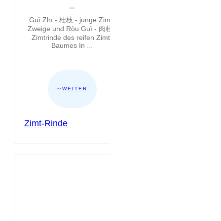
Guì Zhī - 桂枝 - junge Zimt-
Zweige und Ròu Guì - 肉桂 -
Zimtrinde des reifen Zimt-
Baumes In
...
WEITER
Zimt-Rinde