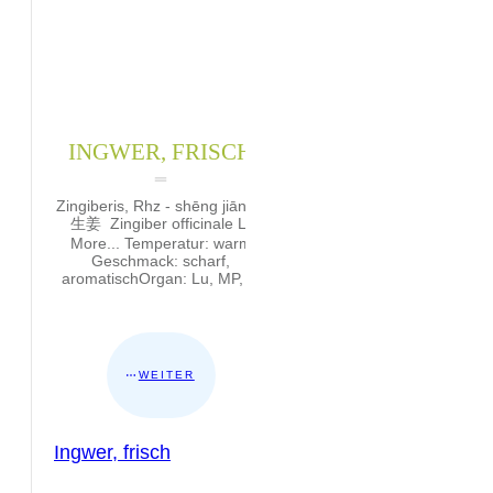
INGWER, FRISCH
Zingiberis, Rhz - shēng jiāng -
生姜 Zingiber officinale L.
More... Temperatur: warm
Geschmack: scharf,
aromatischOrgan: Lu, MP,
...
WEITER
Ingwer, frisch