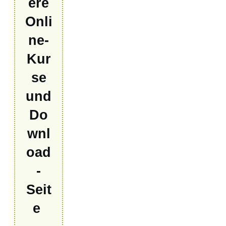
ere
Onli
ne-
Kur
se
und
Do
wnl
oad
-
Seit
e