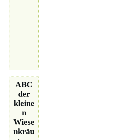
ABC
der
kleine
n
Wiese
nkräu