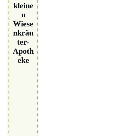
kleine
n
Wiese
nkräu
ter-
Apoth
eke