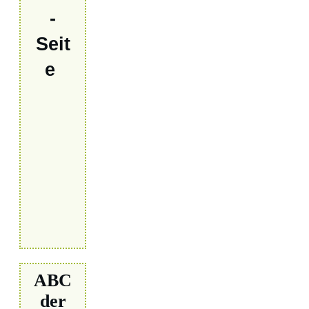
-
Seit
e
ABC
der