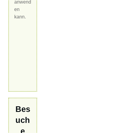
anwend
en
kann.
Bes
uch
e