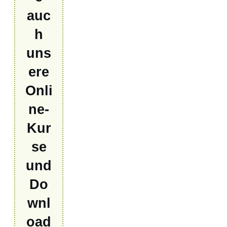
auc
h
uns
ere
Onli
ne-
Kur
se
und
Do
wnl
oad