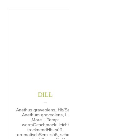
DILL
Anethus graveolens, Hb/Sem.
Anethum graveolens, L.
More... Temp:
warmGeschmack: leicht
trocknendHb: süß,
aromatischSem: süß, scharf,