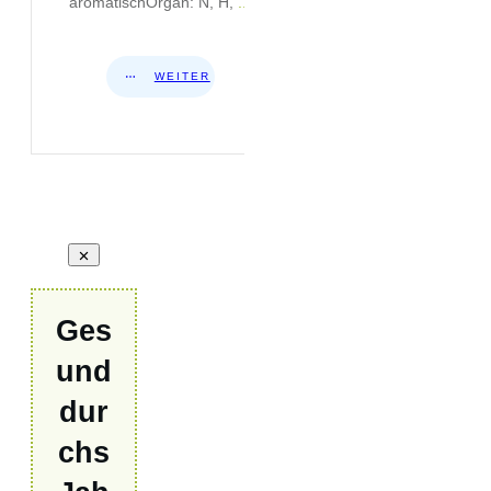
aromatischOrgan: N, H,
...
WEITER
Ges
und
dur
chs