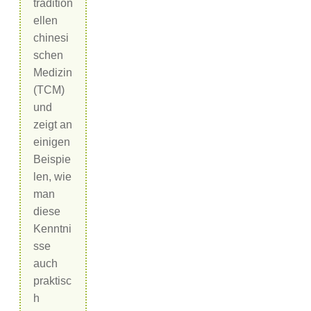
tradition
ellen
chinesi
schen
Medizin
(TCM)
und
zeigt an
einigen
Beispie
len, wie
man
diese
Kenntni
sse
auch
praktisc
h