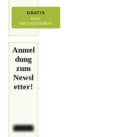
GRATIS
Hier
herunterladen!
Anmel
dung
zum
Newsl
etter!