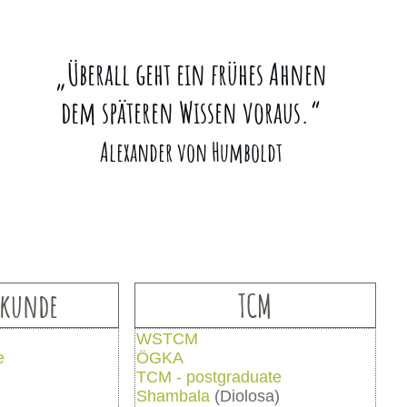
„
Überall geht ein frühes Ahnen
dem späteren Wissen voraus.
“
Alexander von Humboldt
kunde
TCM
WSTCM
e
ÖGKA
TCM - postgraduate
Shambala
(Diolosa)