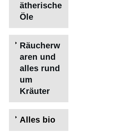
ätherische
Öle
Räucherw
aren und
alles rund
um
Kräuter
A
lles bio