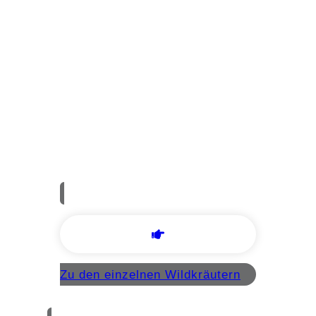
Mein Herbar
Aromakunde
Heilkräuter nach TCM
Zu den einzelnen Wildkräutern