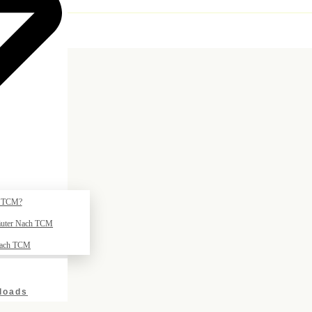
 TCM?
räuter Nach TCM
Nach TCM
loads