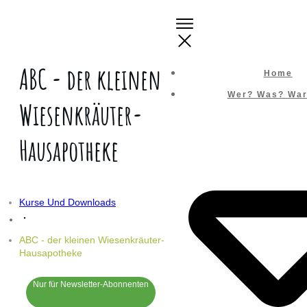
ABC - der kleinen
Home
Wer? Was? Wa
Wiesenkräuter-
Hausapotheke
Kurse Und Downloads
ABC - der kleinen Wiesenkräuter-
Hausapotheke
Nur für Newsletter-Abonnenten