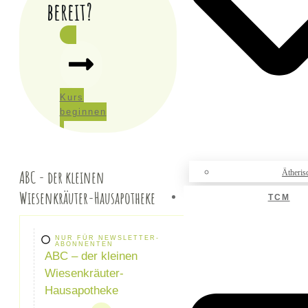
bereit?
Kurs
beginnen
ABC - der kleinen
Ätheris
Wiesenkräuter-Hausapotheke
TCM
NUR FÜR NEWSLETTER-
ABONNENTEN
ABC – der kleinen
Wiesenkräuter-
Hausapotheke