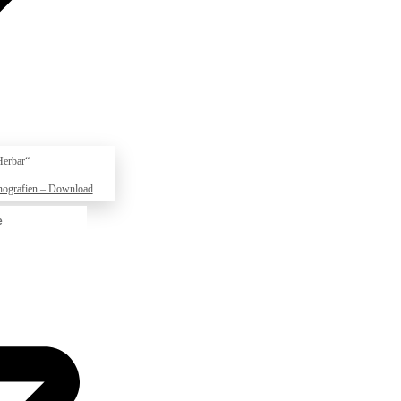
Herbar“
nografien – Download
e