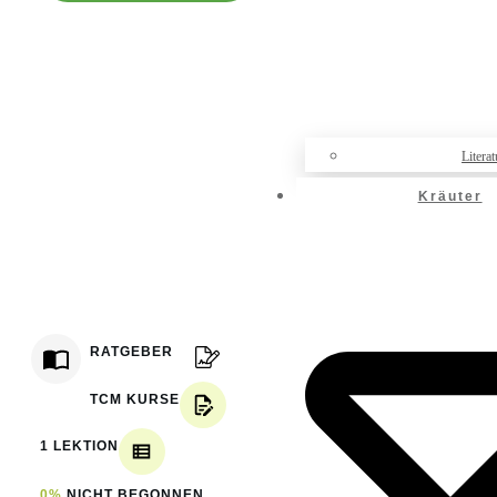
Literat
Kräuter
RATGEBER
TCM KURSE
1 LEKTION
0%
NICHT BEGONNEN