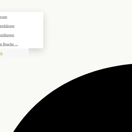
essum
zerklärung
stellungen
tte Beachte …
en