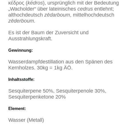
κέδρος (
kédros
), ursprünglich mit der Bedeutung
„Wacholder“ über lateinisches
cedrus
entlehnt;
althochdeutsch
zēdarboum
, mittelhochdeutsch
zēderboum.
Es ist der Baum der Zuversicht und
Ausstrahlungskraft.
Gewinnung
:
Wasserdampfdestillation aus den Spänen des
Kernholzes. 30kg = 1kg ÄÖ.
Inhaltsstoffe
:
Sesquiterpene 50%, Sesquiterpenole 30%,
Sesquiterpenketone 20%
Element
:
Wasser (Metall)