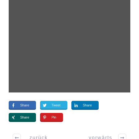
Share
Tweet
Share
Share
Pin
zurück
vorwärts