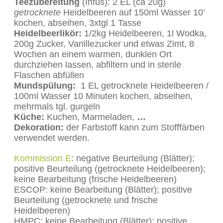
Teezubereitung
(Infus): 2 EL (ca 20g)
getrocknete
Heidelbeeren auf 150ml Wasser 10’
kochen, abseihen, 3xtgl 1 Tasse
Heidelbeerlikör:
1/2kg Heidelbeeren, 1l Wodka,
200g Zucker, Vanillezucker und etwas Zimt, 8
Wochen an einem warmen, dunklen Ort
durchziehen lassen, abfiltern und in sterile
Flaschen abfüllen
Mundspülung:
1 EL getrocknete Heidelbeeren /
100ml Wasser 10 Minuten kochen, abseihen,
mehrmals tgl. gurgeln
Küche:
Kuchen, Marmeladen,
…
Dekoration:
der Farbstoff kann zum Stofffärben
verwendet werden.
Kommission E
: negative Beurteilung (Blätter);
positive Beurteilung (getrocknete Heidelbeeren);
keine Bearbeitung (frische Heidelbeeren)
ESCOP: keine Bearbeitung (Blätter); positive
Beurteilung (getrocknete und frische
Heidelbeeren)
HMPC: keine Bearbeitung (Blätter); positive