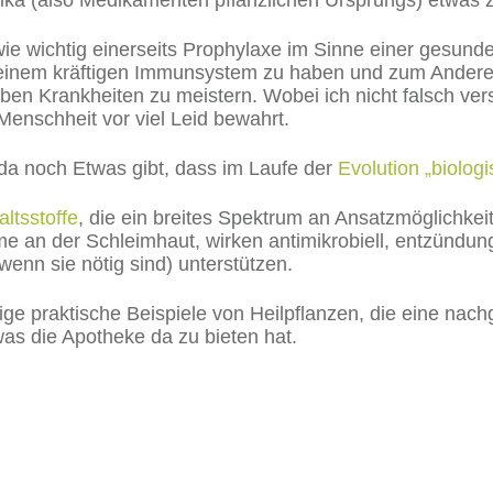
utika (also Medikamenten pflanzlichen Ursprungs) etw
 wie wichtig einerseits Prophylaxe im Sinne einer gesun
einem kräftigen Immunsystem zu haben und zum Anderen 
ben Krankheiten zu meistern. Wobei ich nicht falsch v
enschheit vor viel Leid bewahrt.
s da noch Etwas gibt, dass im Laufe der
Evolution „biolog
ltsstoffe
, die ein breites Spektrum an Ansatzmöglichkeit
ime an der Schleimhaut, wirken antimikrobiell, entzü
wenn sie nötig sind) unterstützen.
inige praktische Beispiele von Heilpflanzen, die eine n
was die Apotheke da zu bieten hat.