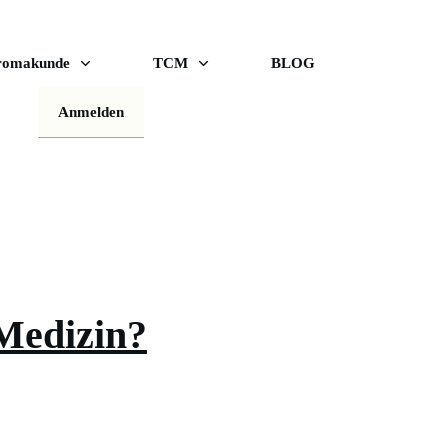
romakunde
TCM
BLOG
Anmelden
 Medizin?