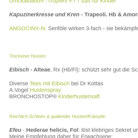
Umckaloabo® -Tropfen/ FT / Saft für Kinder
Kapuzinerkresse und Kren
- Trapeoli. Hb & Amor
ANGOCIN®-N:
Senföle wirken 3-fach - sie bekämp
Trockener Husten:
Eibisch
- Alteae
, Rx (Hb/Fl): schützt sehr gut die 
Diverse
Tees mit Eibisch
bei Dr Kottas
A.Vogel
Hustenspray
BRONCHOSTOP®
Kinderhustensaft
Reichlich Schleim & quälender Husten/Krämpfe:
Efeu
-
Hederae helicis, Fol
: löst klebriges Sekret 
Meine Empfehlung daher für
Erwachsene
: