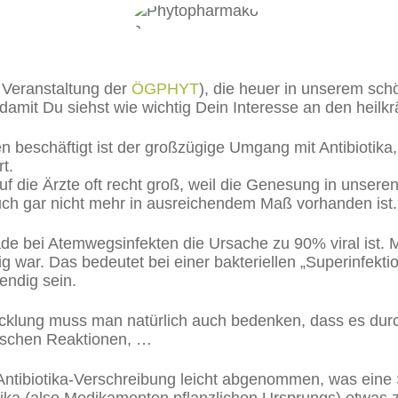
e Veranstaltung der
ÖGPHYT
), die heuer in unserem sc
damit Du siehst wie wichtig Dein Interesse an den heilkr
en beschäftigt ist der großzügige Umgang mit Antibioti
t.
f die Ärzte oft recht groß, weil die Genesung in unser
uch gar nicht mehr in ausreichendem Maß vorhanden ist
rade bei Atemwegsinfekten die Ursache zu 90% viral ist.
tig war. Das bedeutet bei einer bakteriellen „Superinfektio
wendig sein.
lung muss man natürlich auch bedenken, dass es durch
ischen Reaktionen, …
ntibiotika-Verschreibung leicht abgenommen, was eine St