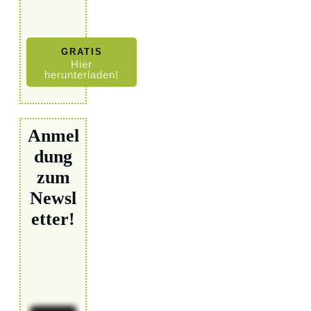
GRATIS
Hier
herunterladen!
Anmel
dung
zum
Newsl
etter!