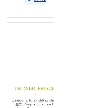
WEITER
INGWER, FRISCH
Zingiberis, Rhz - shēng jiāng -
生姜 Zingiber officinale L.