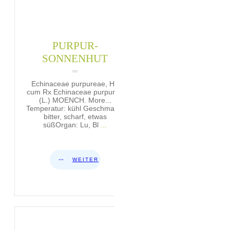
PURPUR-
SONNENHUT
Echinaceae purpureae, Hb
cum Rx Echinaceae purpurea
(L.) MOENCH. More...
Temperatur: kühl Geschmack:
bitter, scharf, etwas
süßOrgan: Lu, Bl
...
WEITER