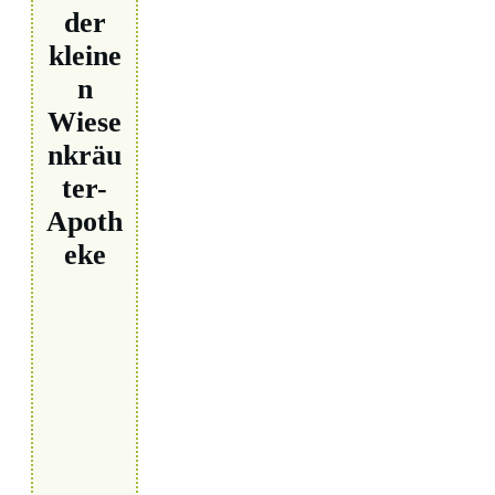
der
kleine
n
Wiese
nkräu
ter-
Apoth
eke