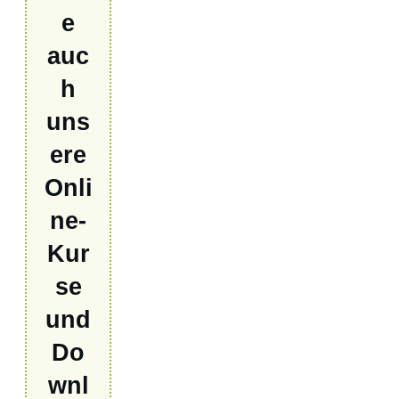
e
auc
h
uns
ere
Onli
ne-
Kur
se
und
Do
wnl