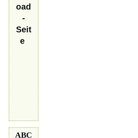
oad
-
Seit
e
ABC