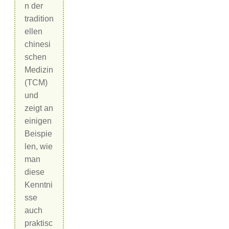
n der
tradition
ellen
chinesi
schen
Medizin
(TCM)
und
zeigt an
einigen
Beispie
len, wie
man
diese
Kenntni
sse
auch
praktisc