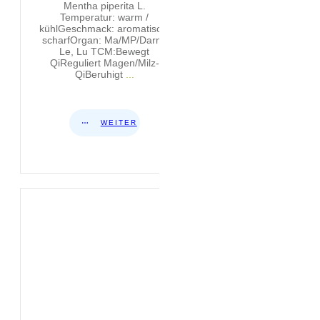
Mentha piperita L.
Temperatur: warm /
kühlGeschmack: aromatisch,
scharfOrgan: Ma/MP/Darm,
Le, Lu TCM:Bewegt
QiReguliert Magen/Milz-
QiBeruhigt
...
WEITER