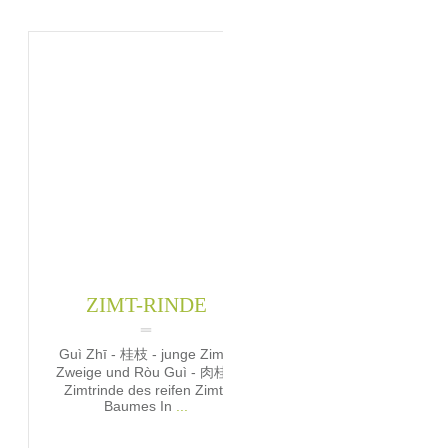
ZIMT-RINDE
Guì Zhī - 桂枝 - junge Zimt-
Zweige und Ròu Guì - 肉桂 -
Zimtrinde des reifen Zimt-
Baumes In
...