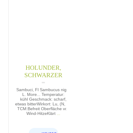
HOLUNDER,
SCHWARZER
Sambuci, Fl Sambucus nigra
L. More... Temperatur:
kühl Geschmack: scharf,
etwas bitterWirkort: Lu, (N, Bl)
TCM:Befreit Oberfläche von
Wind-HitzeKlärt
...