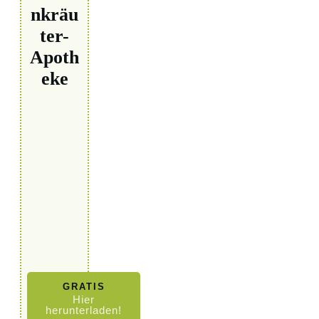
nkräu
ter-
Apoth
eke
GRATIS
Hier
herunterladen!