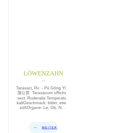
LÖWENZAHN
Taraxaci, Rx - Pú Gōng Yīng
蒲公英 Taraxacum officinale
sect. Ruderalia Temperatur:
kaltGeschmack: bitter, etwas
süßOrgane: Le, Gb, N,
...
WEITER