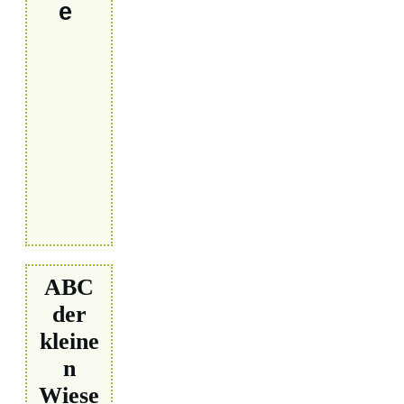
e
ABC
der
kleine
n
Wiese