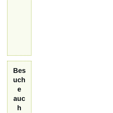
Bes
uch
e
auc
h