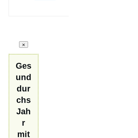
Ges
und
dur
chs
Jah
r
mit