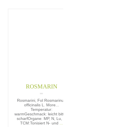
ROSMARIN
Rosmarini, Fol Rosmarinus
officinalis L. More...
Temperatur:
warmGeschmack: leicht bitter,
scharfOrgane: MP, N, Lu, H
TCM:Tonisiert N- und
...