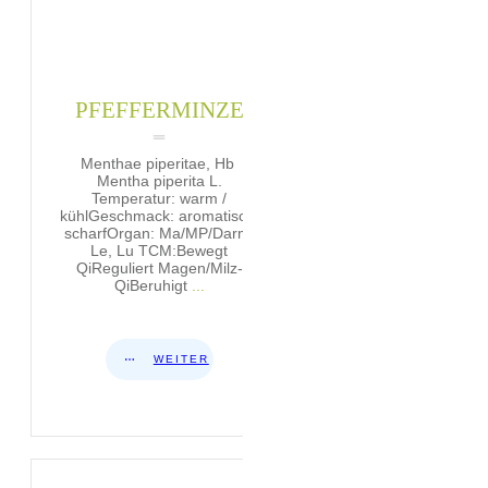
PFEFFERMINZE
Menthae piperitae, Hb
Mentha piperita L.
Temperatur: warm /
kühlGeschmack: aromatisch,
scharfOrgan: Ma/MP/Darm,
Le, Lu TCM:Bewegt
QiReguliert Magen/Milz-
QiBeruhigt
...
WEITER