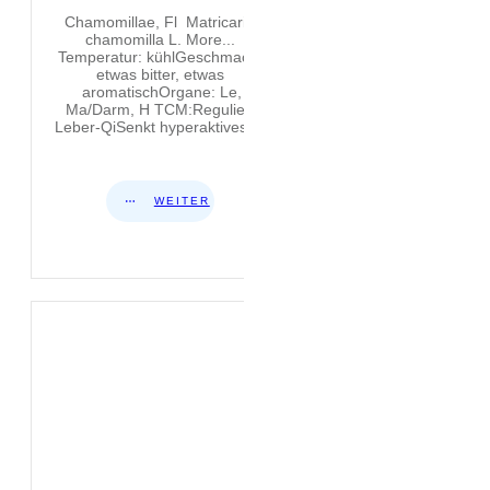
Chamomillae, Fl Matricaria
chamomilla L. More...
Temperatur: kühlGeschmack:
etwas bitter, etwas
aromatischOrgane: Le,
Ma/Darm, H TCM:Reguliert
Leber-QiSenkt hyperaktives
...
WEITER