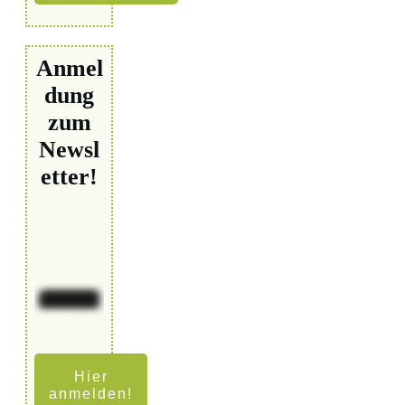
Anmel
dung
zum
Newsl
etter!
Hier
anmelden!