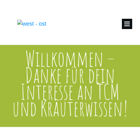
Willkommen –
Danke für dein
Interesse an TCM
und Kräuterwissen!