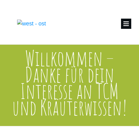
Willkommen –
Danke für dein
Interesse an TCM
und Kräuterwissen!