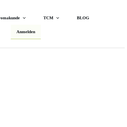
romakunde
TCM
BLOG
Anmelden
sse an TCM und