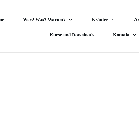
me
Wer? Was? Warum?
Kräuter
A
Kurse und Downloads
Kontakt
Danke für dein Intere
Kräuterwissen!