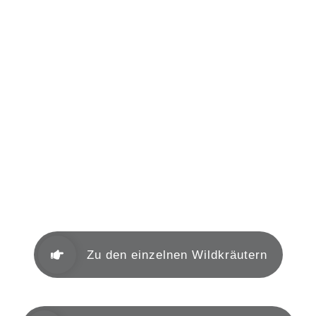
Mein Herbar
Aromakunde
Heilkräuter nach TCM
Zu den einzelnen Wildkräutern