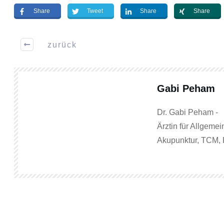
Share
Tweet
Share
Share
zurück
Gabi Peham
Dr. Gabi Peham -
Ärztin für Allgemei
Akupunktur, TCM, 